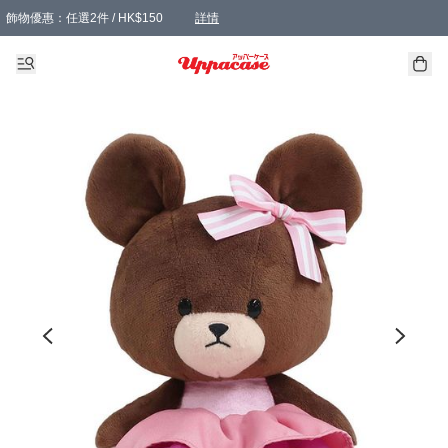
飾物優惠：任選2件 / HK$150
詳情
髮飾優惠：任選2件 / HK$100
精選襪子優惠：任選3對 / HK$115
滿額免運：本地訂單滿港幣350元可享免運費優惠
詳情
詳情