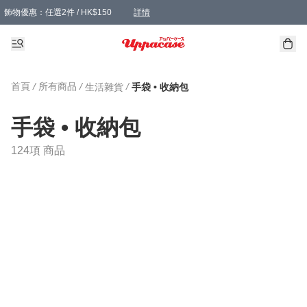
飾物優惠：任選2件 / HK$150
詳情
髮飾優惠：任選2件 / HK$100
精選襪子優惠：任選3對 / HK$115
滿額免運：本地訂單滿港幣350元可享免運費優惠
詳情
詳情
首頁
/
所有商品
/
/
生活雜貨
手袋 • 收納包
手袋 • 收納包
124項 商品