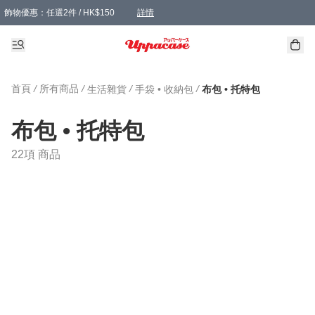
飾物優惠：任選2件 / HK$150
詳情
髮飾優惠：任選2件 / HK$100
精選襪子優惠：任選3對 / HK$115
滿額免運：本地訂單滿港幣350元可享免運費優惠
詳情
詳情
首頁
/
所有商品
/
/
/
生活雜貨
手袋 • 收納包
布包 • 托特包
布包 • 托特包
22項 商品