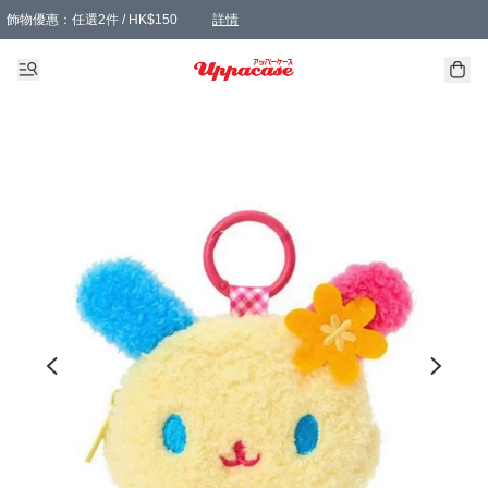
飾物優惠：任選2件 / HK$150
詳情
髮飾優惠：任選2件 / HK$100
精選襪子優惠：任選3對 / HK$115
滿額免運：本地訂單滿港幣350元可享免運費優惠
詳情
詳情