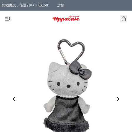
飾物優惠：任選2件 / HK$150
詳情
髮飾優惠：任選2件 / HK$100
精選襪子優惠：任選3對 / HK$115
滿額免運：本地訂單滿港幣350元可享免運費優惠
詳情
詳情