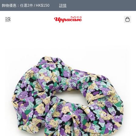
飾物優惠：任選2件 / HK$150
詳情
髮飾優惠：任選2件 / HK$100
精選襪子優惠：任選3對 / HK$115
滿額免運：本地訂單滿港幣350元可享免運費優惠
詳情
詳情