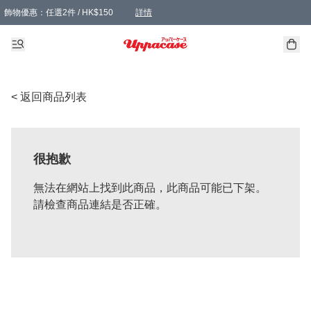
飾物優惠：任選2件 / HK$150
詳情
髮飾優惠：任選2件 / HK$100
精選襪子優惠：任選3對 / HK$115
滿額免運：本地訂單滿港幣350元可享免運費優惠
詳情
詳情
< 返回商品列表
很抱歉
無法在網站上找到此商品，此商品可能已下架。
請檢查商品連結是否正確。