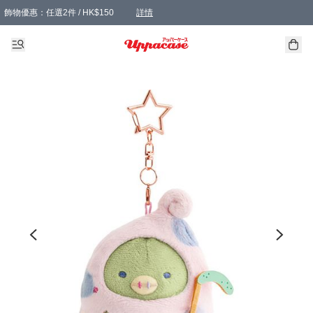
飾物優惠：任選2件 / HK$150
詳情
髮飾優惠：任選2件 / HK$100
精選襪子優惠：任選3對 / HK$115
滿額免運：本地訂單滿港幣350元可享免運費優惠
詳情
詳情