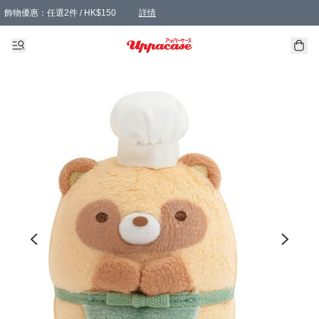
飾物優惠：任選2件 / HK$150
詳情
髮飾優惠：任選2件 / HK$100
精選襪子優惠：任選3對 / HK$115
滿額免運：本地訂單滿港幣350元可享免運費優惠
詳情
詳情