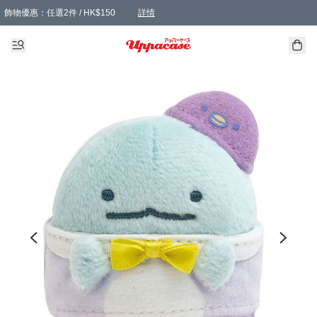
飾物優惠：任選2件 / HK$150
詳情
髮飾優惠：任選2件 / HK$100
精選襪子優惠：任選3對 / HK$115
滿額免運：本地訂單滿港幣350元可享免運費優惠
詳情
詳情