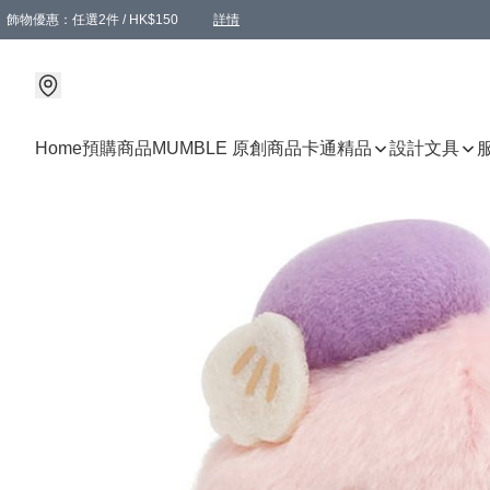
飾物優惠：任選2件 / HK$150
詳情
髮飾優惠：任選2件 / HK$100
精選襪子優惠：任選3對 / HK$115
滿額免運：本地訂單滿港幣350元可享免運費優惠
詳情
詳情
Home
預購商品
MUMBLE 原創商品
卡通精品
設計文具