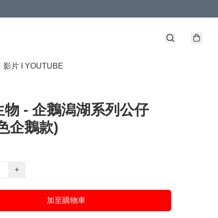
】
影片 I YOUTUBE
物 - 企鵝潟湖系列公仔
色企鵝款)
+
加至購物車