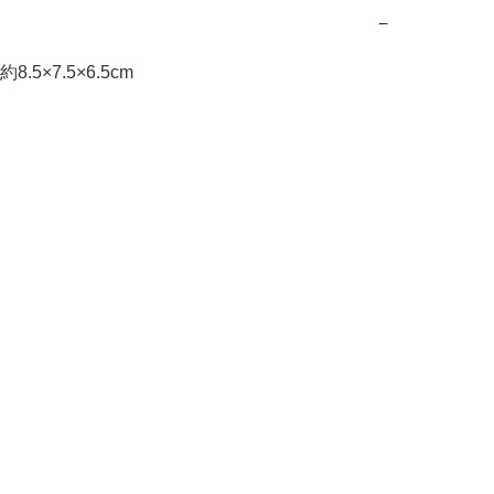
−
.5×7.5×6.5cm