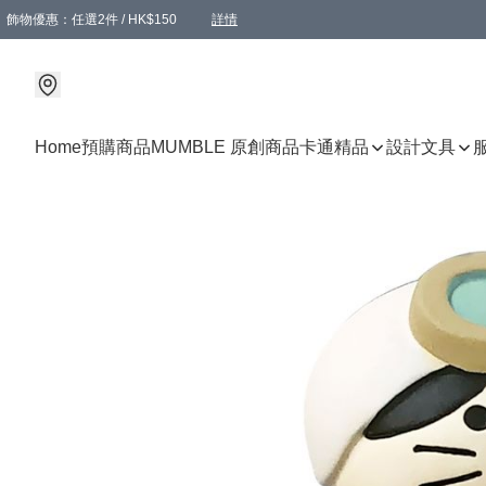
飾物優惠：任選2件 / HK$150
詳情
髮飾優惠：任選2件 / HK$100
精選襪子優惠：任選3對 / HK$115
滿額免運：本地訂單滿港幣350元可享免運費優惠
詳情
詳情
Home
預購商品
MUMBLE 原創商品
卡通精品
設計文具