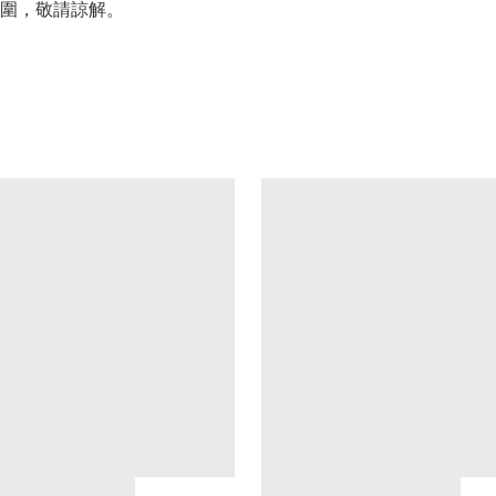
圍，敬請諒解。