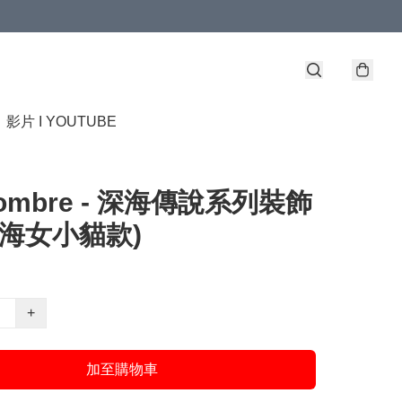
】
影片 I YOUTUBE
combre - 深海傳說系列裝飾
(海女小貓款)
+
加至購物車