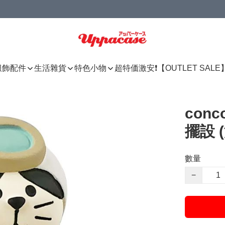
服飾配件
生活雜貨
特色小物
超特価激安❗【OUTLET SALE
con
擺設 
數量
−