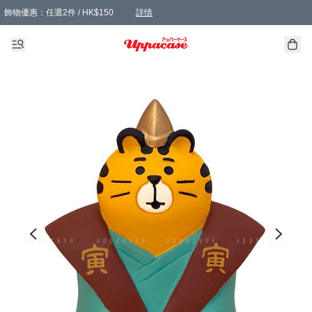
飾物優惠：任選2件 / HK$150
詳情
髮飾優惠：任選2件 / HK$100
精選襪子優惠：任選3對 / HK$115
滿額免運：本地訂單滿港幣350元可享免運費優惠
詳情
詳情