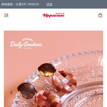
飾物優惠：任選2件 / HK$150
詳情
髮飾優惠：任選2件 / HK$100
精選襪子優惠：任選3對 / HK$115
滿額免運：本地訂單滿港幣350元可享免運費優惠
詳情
詳情