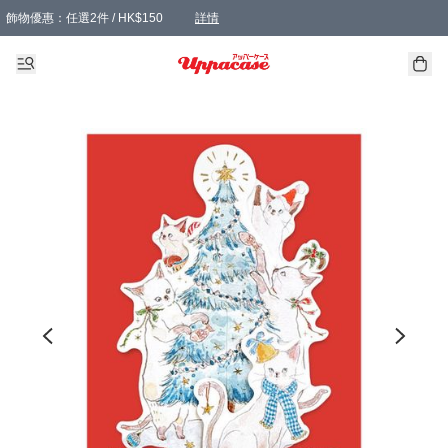
飾物優惠：任選2件 / HK$150
詳情
髮飾優惠：任選2件 / HK$100
精選襪子優惠：任選3對 / HK$115
滿額免運：本地訂單滿港幣350元可享免運費優惠
詳情
詳情