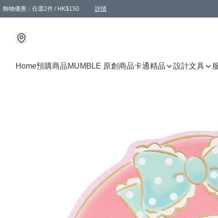
飾物優惠：任選2件 / HK$150
詳情
髮飾優惠：任選2件 / HK$100
精選襪子優惠：任選3對 / HK$115
滿額免運：本地訂單滿港幣350元可享免運費優惠
詳情
詳情
Home
預購商品
MUMBLE 原創商品
卡通精品
設計文具