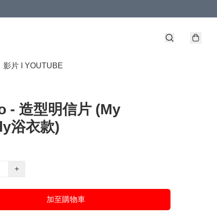
】
影片 I YOUTUBE
io - 造型明信片 (My
ody浴衣款)
+
加至購物車