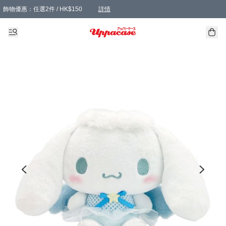
飾物優惠：任選2件 / HK$150
詳情
髮飾優惠：任選2件 / HK$100
精選襪子優惠：任選3對 / HK$115
滿額免運：本地訂單滿港幣350元可享免運費優惠
詳情
詳情