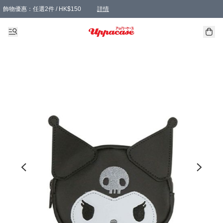
飾物優惠：任選2件 / HK$150
詳情
髮飾優惠：任選2件 / HK$100
精選襪子優惠：任選3對 / HK$115
滿額免運：本地訂單滿港幣350元可享免運費優惠
詳情
詳情