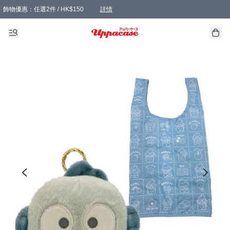
飾物優惠：任選2件 / HK$150
詳情
髮飾優惠：任選2件 / HK$100
精選襪子優惠：任選3對 / HK$115
滿額免運：本地訂單滿港幣350元可享免運費優惠
詳情
詳情