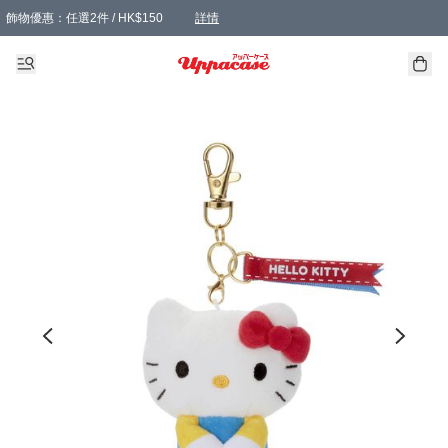
飾物優惠：任選2件 / HK$150
詳情
髮飾優惠：任選2件 / HK$100
精選襪子優惠：任選3對 / HK$115
滿額免運：本地訂單滿港幣350元可享免運費優惠
詳情
詳情