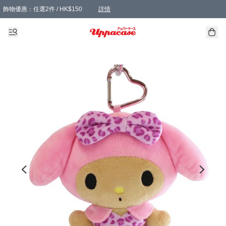
飾物優惠：任選2件 / HK$150
詳情
髮飾優惠：任選2件 / HK$100
精選襪子優惠：任選3對 / HK$115
滿額免運：本地訂單滿港幣350元可享免運費優惠
詳情
詳情