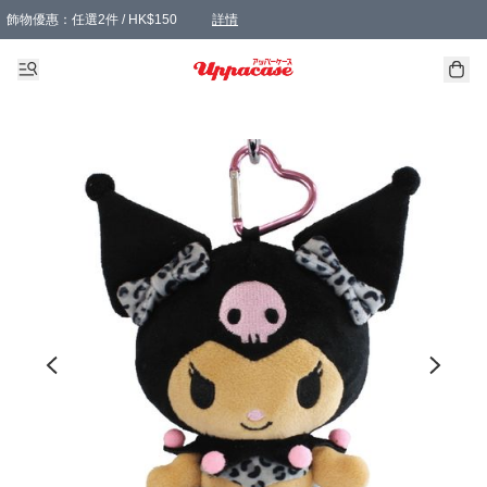
飾物優惠：任選2件 / HK$150
詳情
髮飾優惠：任選2件 / HK$100
精選襪子優惠：任選3對 / HK$115
滿額免運：本地訂單滿港幣350元可享免運費優惠
詳情
詳情