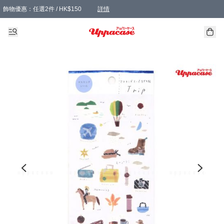
飾物優惠：任選2件 / HK$150
詳情
髮飾優惠：任選2件 / HK$100
精選襪子優惠：任選3對 / HK$115
滿額免運：本地訂單滿港幣350元可享免運費優惠
詳情
詳情