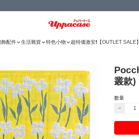
服飾配件
生活雜貨
特色小物
超特価激安❗【OUTLET SALE
Poc
叢款)
數量
−