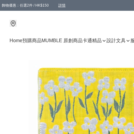
飾物優惠：任選2件 / HK$150
詳情
髮飾優惠：任選2件 / HK$100
精選襪子優惠：任選3對 / HK$115
滿額免運：本地訂單滿港幣350元可享免運費優惠
詳情
詳情
Home
預購商品
MUMBLE 原創商品
卡通精品
設計文具