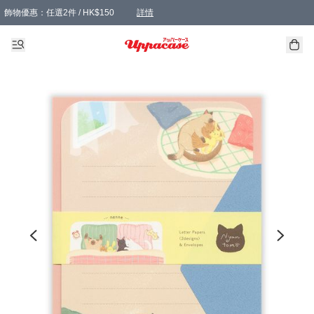
飾物優惠：任選2件 / HK$150
詳情
髮飾優惠：任選2件 / HK$100
精選襪子優惠：任選3對 / HK$115
滿額免運：本地訂單滿港幣350元可享免運費優惠
詳情
詳情