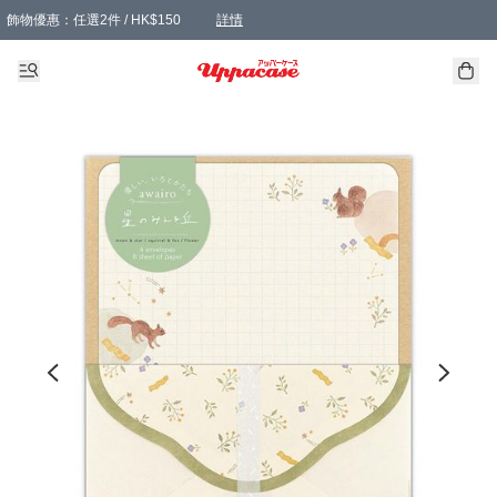
飾物優惠：任選2件 / HK$150
詳情
髮飾優惠：任選2件 / HK$100
精選襪子優惠：任選3對 / HK$115
滿額免運：本地訂單滿港幣350元可享免運費優惠
詳情
詳情