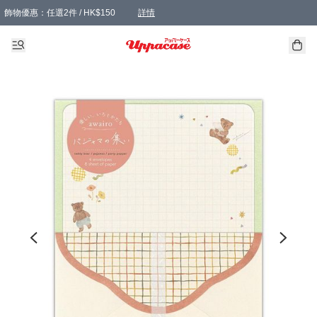
飾物優惠：任選2件 / HK$150
詳情
髮飾優惠：任選2件 / HK$100
精選襪子優惠：任選3對 / HK$115
滿額免運：本地訂單滿港幣350元可享免運費優惠
詳情
詳情