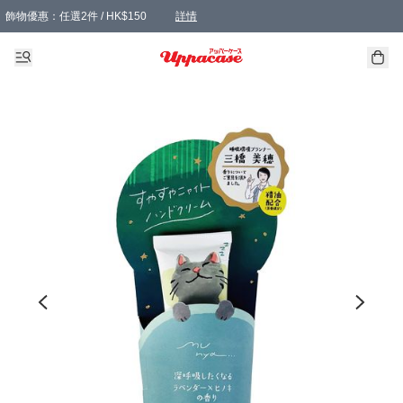
飾物優惠：任選2件 / HK$150
詳情
髮飾優惠：任選2件 / HK$100
精選襪子優惠：任選3對 / HK$115
滿額免運：本地訂單滿港幣350元可享免運費優惠
詳情
詳情