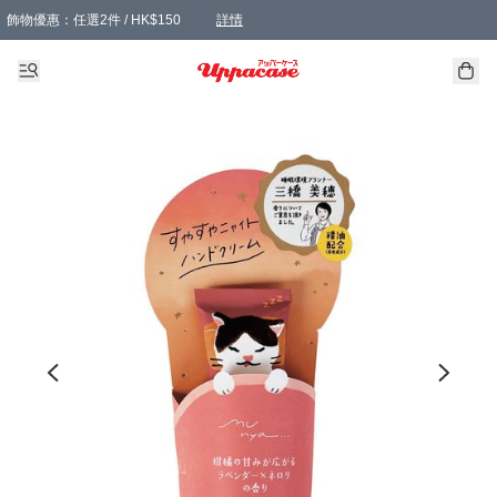
飾物優惠：任選2件 / HK$150
詳情
髮飾優惠：任選2件 / HK$100
精選襪子優惠：任選3對 / HK$115
滿額免運：本地訂單滿港幣350元可享免運費優惠
詳情
詳情