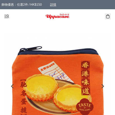
飾物優惠：任選2件 / HK$150
詳情
髮飾優惠：任選2件 / HK$100
精選襪子優惠：任選3對 / HK$115
滿額免運：本地訂單滿港幣350元可享免運費優惠
詳情
詳情