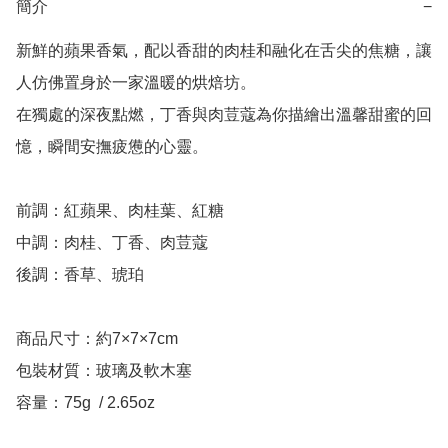
簡介
−
新鮮的蘋果香氣，配以香甜的肉桂和融化在舌尖的焦糖，讓
人仿佛置身於一家溫暖的烘焙坊。

在獨處的深夜點燃，丁香與肉荳蔻為你描繪出溫馨甜蜜的回
憶，瞬間安撫疲憊的心靈。

前調：紅蘋果、肉桂​​葉、紅糖

中調：肉桂、丁香、肉荳蔻

後調：香草、琥珀

商品尺寸：約7×7×7cm

包裝材質：玻璃及軟木塞

容量：75g  / 2.65oz