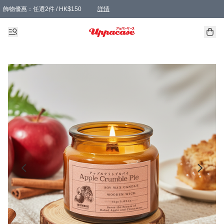
飾物優惠：任選2件 / HK$150
詳情
髮飾優惠：任選2件 / HK$100
精選襪子優惠：任選3對 / HK$115
滿額免運：本地訂單滿港幣350元可享免運費優惠
詳情
詳情