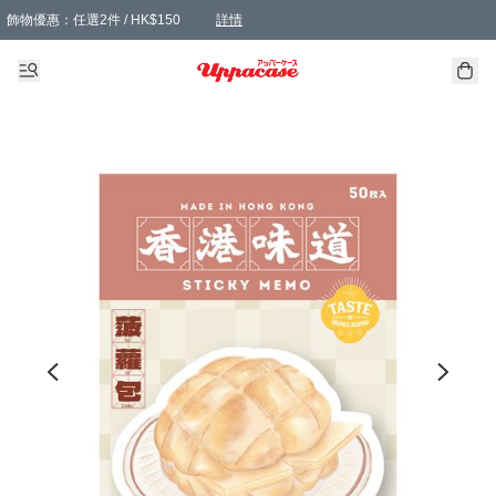
飾物優惠：任選2件 / HK$150
詳情
髮飾優惠：任選2件 / HK$100
精選襪子優惠：任選3對 / HK$115
滿額免運：本地訂單滿港幣350元可享免運費優惠
詳情
詳情