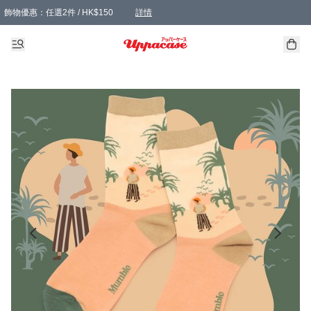
飾物優惠：任選2件 / HK$150
詳情
髮飾優惠：任選2件 / HK$100
精選襪子優惠：任選3對 / HK$115
滿額免運：本地訂單滿港幣350元可享免運費優惠
詳情
詳情