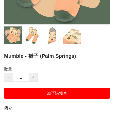
Mumble - 襪子 (Palm Springs)
數量
−
+
加至購物車
簡介
−