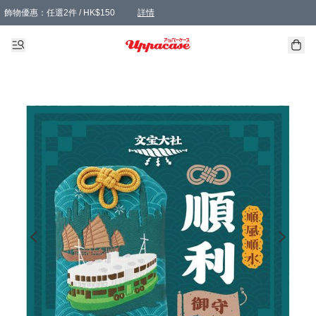
飾物優惠：任選2件 / HK$150
詳情
髮飾優惠：任選2件 / HK$100
精選襪子優惠：任選3對 / HK$115
滿額免運：本地訂單滿港幣350元可享免運費優惠
詳情
詳情