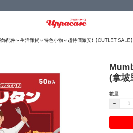
服飾配件
生活雜貨
特色小物
超特価激安❗【OUTLET SALE
Mum
(拿坡
數量
−