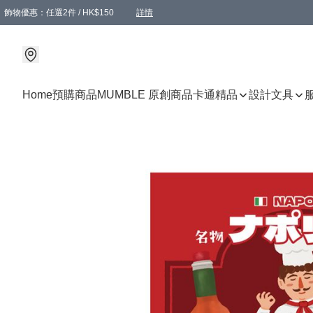
飾物優惠：任選2件 / HK$150
詳情
髮飾優惠：任選2件 / HK$100
精選襪子優惠：任選3對 / HK$115
滿額免運：本地訂單滿港幣350元可享免運費優惠
詳情
詳情
Home
預購商品
MUMBLE 原創商品
卡通精品
設計文具