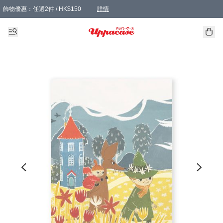
飾物優惠：任選2件 / HK$150
詳情
髮飾優惠：任選2件 / HK$100
精選襪子優惠：任選3對 / HK$115
滿額免運：本地訂單滿港幣350元可享免運費優惠
詳情
詳情