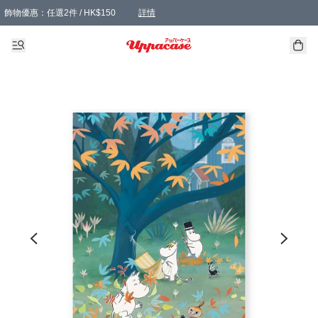
飾物優惠：任選2件 / HK$150
詳情
髮飾優惠：任選2件 / HK$100
精選襪子優惠：任選3對 / HK$115
滿額免運：本地訂單滿港幣350元可享免運費優惠
詳情
詳情