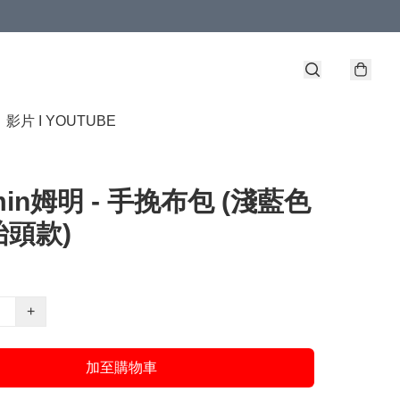
】
影片 I YOUTUBE
min姆明 - 手挽布包 (淺藍色
頭款)
+
加至購物車