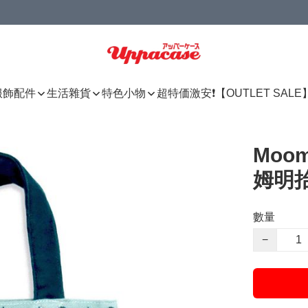
服飾配件
生活雜貨
特色小物
超特価激安❗【OUTLET SALE
Moo
姆明抬
數量
−