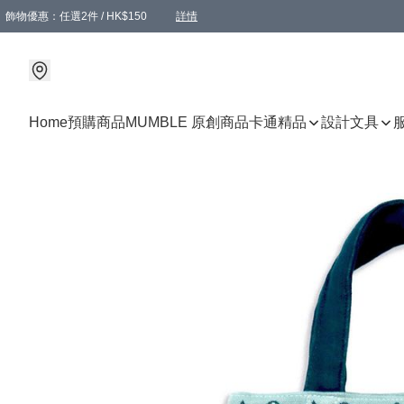
飾物優惠：任選2件 / HK$150
詳情
髮飾優惠：任選2件 / HK$100
精選襪子優惠：任選3對 / HK$115
滿額免運：本地訂單滿港幣350元可享免運費優惠
詳情
詳情
Home
預購商品
MUMBLE 原創商品
卡通精品
設計文具