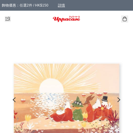
飾物優惠：任選2件 / HK$150
詳情
髮飾優惠：任選2件 / HK$100
精選襪子優惠：任選3對 / HK$115
滿額免運：本地訂單滿港幣350元可享免運費優惠
詳情
詳情