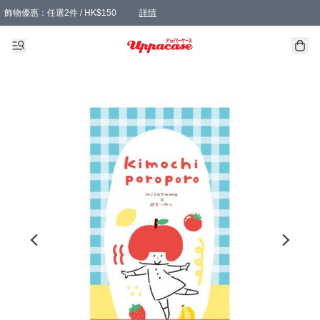
飾物優惠：任選2件 / HK$150
詳情
髮飾優惠：任選2件 / HK$100
精選襪子優惠：任選3對 / HK$115
滿額免運：本地訂單滿港幣350元可享免運費優惠
詳情
詳情