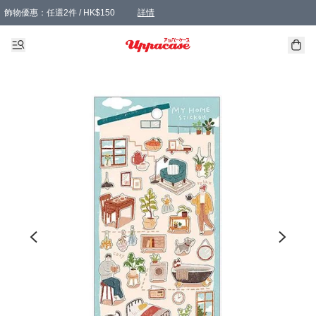
飾物優惠：任選2件 / HK$150
詳情
髮飾優惠：任選2件 / HK$100
精選襪子優惠：任選3對 / HK$115
滿額免運：本地訂單滿港幣350元可享免運費優惠
詳情
詳情