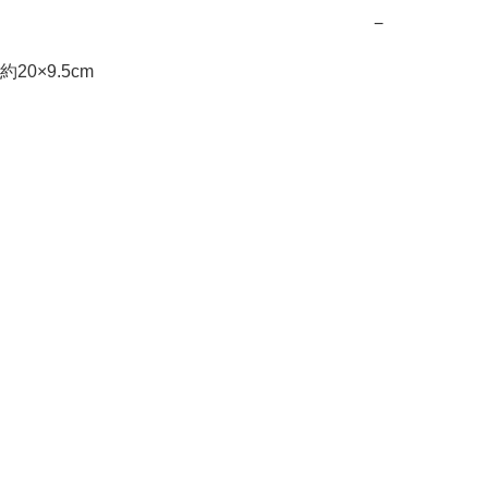
−
20×9.5cm