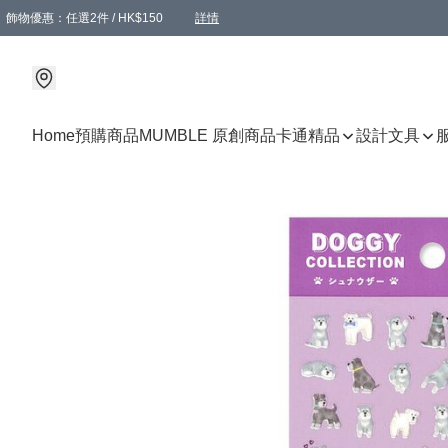
飾物優惠：任選2件 / HK$150
詳情
髮飾優惠：任選2件 / HK$100
精選襪子優惠：任選3對 / HK$115
滿額免運：本地訂單滿港幣350元可享免運費優惠
詳情
詳情
Home
預購商品
MUMBLE 原創商品
卡通精品
設計文具