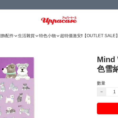
服飾配件
生活雜貨
特色小物
超特価激安❗【OUTLET SALE
Mind
色雪納
數量
−