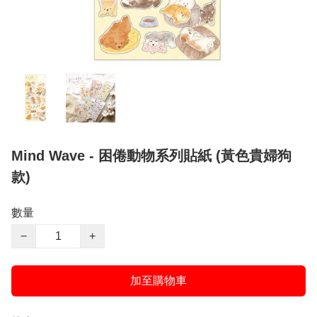
Mind Wave - 困倦動物系列貼紙 (黃色貴婦狗
款)
數量
−
+
加至購物車