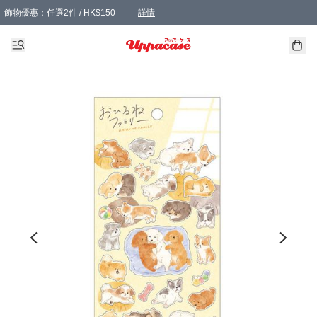
飾物優惠：任選2件 / HK$150
詳情
髮飾優惠：任選2件 / HK$100
精選襪子優惠：任選3對 / HK$115
滿額免運：本地訂單滿港幣350元可享免運費優惠
詳情
詳情