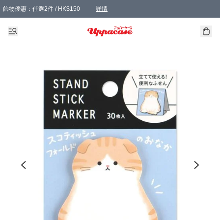
飾物優惠：任選2件 / HK$150
詳情
髮飾優惠：任選2件 / HK$100
精選襪子優惠：任選3對 / HK$115
滿額免運：本地訂單滿港幣350元可享免運費優惠
詳情
詳情