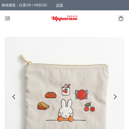
飾物優惠：任選2件 / HK$150
詳情
髮飾優惠：任選2件 / HK$100
精選襪子優惠：任選3對 / HK$115
滿額免運：本地訂單滿港幣350元可享免運費優惠
詳情
詳情