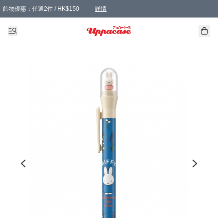
飾物優惠：任選2件 / HK$150
詳情
髮飾優惠：任選2件 / HK$100
精選襪子優惠：任選3對 / HK$115
滿額免運：本地訂單滿港幣350元可享免運費優惠
詳情
詳情