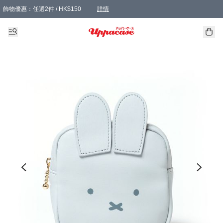
飾物優惠：任選2件 / HK$150
詳情
髮飾優惠：任選2件 / HK$100
精選襪子優惠：任選3對 / HK$115
滿額免運：本地訂單滿港幣350元可享免運費優惠
詳情
詳情