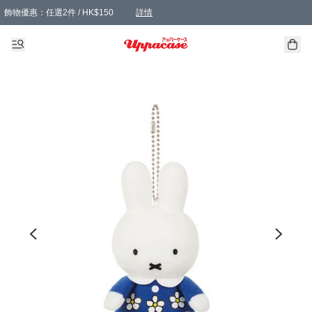
飾物優惠：任選2件 / HK$150
詳情
髮飾優惠：任選2件 / HK$100
精選襪子優惠：任選3對 / HK$115
滿額免運：本地訂單滿港幣350元可享免運費優惠
詳情
詳情