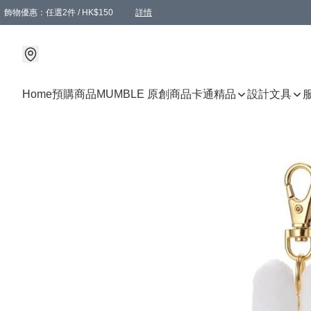
飾物優惠：任選2件 / HK$150
詳情
髮飾優惠：任選2件 / HK$100
精選襪子優惠：任選3對 / HK$115
滿額免運：本地訂單滿港幣350元可享免運費優惠
詳情
詳情
Home
預購商品
MUMBLE 原創商品
卡通精品
設計文具