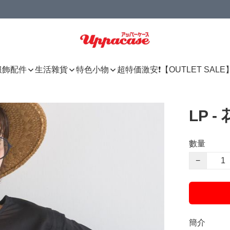
服飾配件
生活雜貨
特色小物
超特価激安❗【OUTLET SALE
LP 
數量
−
簡介