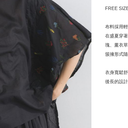
FREE SIZE
布料採用輕
在盛夏穿著
瑰、薰衣草
簇擁形式隨
衣身寬鬆舒
後長的設計