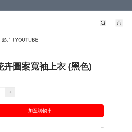
】
影片 I YOUTUBE
- 花卉圖案寬袖上衣 (黑色)
+
加至購物車
−