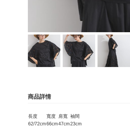
商品詳情
長度
寬度
肩寬
袖闊
62/72cm
66cm
47cm
23cm