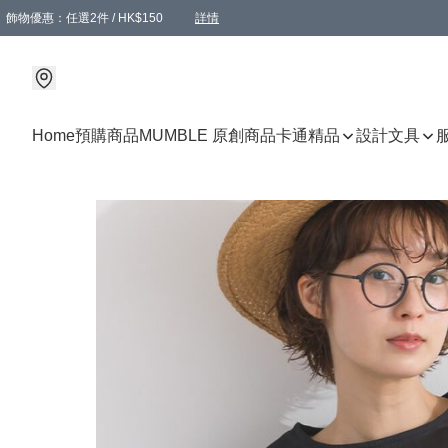
飾物優惠：任選2件 / HK$150
詳情
髮飾優惠：任選2件 / HK$100
精選襪子優惠：任選3對 / HK$115
滿額免運：本地訂單滿港幣350元可享免運費優惠
詳情
詳情
Home
預購商品
MUMBLE 原創商品
卡通精品
設計文具